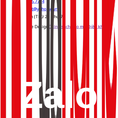
091.875.7774
contact@yahome.vn
8h-17h
(Thứ 2 - Thứ 7)
© 2025 YaHome Design
Chính sách bảo mật
Điều khoản
sử dụng
Zalo