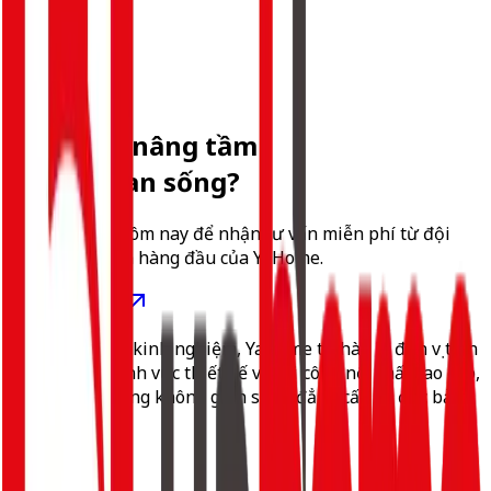
Xem Chi Tiết
Sẵn sàng nâng tầm
không gian sống?
Liên hệ ngay hôm nay để nhận tư vấn miễn phí từ đội
ngũ chuyên gia hàng đầu của YaHome.
Bắt đầu dự án
Với hơn 5 năm kinh nghiệm, YaHome tự hào là đơn vị tiên
phong trong lĩnh vực thiết kế và thi công nội thất cao cấp,
mang đến những không gian sống đẳng cấp và độc bản.