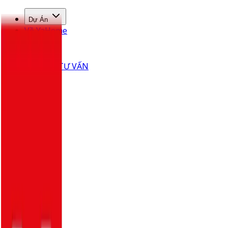
Dự Án
Về YaHome
Bài Viết
LIÊN HỆ TƯ VẤN
Dịch vụ
cốt lõi
Chúng tôi không bán mét vuông xây dựng, chúng tôi trao
giải pháp sống hoàn hảo được đo ni đóng giày cho riêng
bạn.