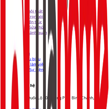
Dịch vụ
Thiết kế nội thất
Thi công trọn gói
Tư vấn kiến trúc
Cải tạo & Sửa chữa
Thiết kế cảnh quan
Về YaHome
Giới thiệu
Dự án tiêu biểu
Quy trình làm việc
Tin tức & Sự kiện
Liên hệ
Thông tin liên hệ
1022 Quốc Lộ 50, Phong Phú, Bình Chánh,
TP.HCM